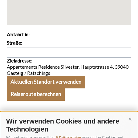
Abfahrt in:
Straße
:
Zieladresse:
Appartements Residence Silvester, Hauptstrasse 4, 39040
Gasteig / Ratschings
Aktuellen Standort verwenden
Reiseroute berechnen
Wir verwenden Cookies und andere
Cont
Technologien
Wir und andere ausgewählte
5 Drittparteien
verwenden Cookies und