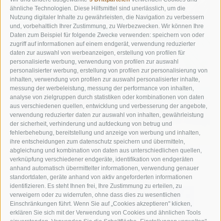
ähnliche Technologien. Diese Hilfsmittel sind unerlässlich, um die
Nutzung digitaler Inhalte zu gewährleisten, die Navigation zu verbessern
und, vorbehaltlich Ihrer Zustimmung, zu Werbezwecken. Wir können Ihre
Daten zum Beispiel für folgende Zwecke verwenden: speichern von oder
zugriff auf informationen auf einem endgerät, verwendung reduzierter
daten zur auswahl von werbeanzeigen, erstellung von profilen für
personalisierte werbung, verwendung von profilen zur auswahl
personalisierter werbung, erstellung von profilen zur personalisierung von
inhalten, verwendung von profilen zur auswahl personalisierter inhalte,
messung der werbeleistung, messung der performance von inhalten,
analyse von zielgruppen durch statistiken oder kombinationen von daten
aus verschiedenen quellen, entwicklung und verbesserung der angebote,
verwendung reduzierter daten zur auswahl von inhalten, gewährleistung
der sicherheit, verhinderung und aufdeckung von betrug und
fehlerbehebung, bereitstellung und anzeige von werbung und inhalten,
ihre entscheidungen zum datenschutz speichern und übermitteln,
abgleichung und kombination von daten aus unterschiedlichen quellen,
verknüpfung verschiedener endgeräte, identifikation von endgeräten
anhand automatisch übermittelter informationen, verwendung genauer
standortdaten, geräte anhand von aktiv angeforderten informationen
identifizieren. Es steht Ihnen frei, Ihre Zustimmung zu erteilen, zu
Appartementanlage & Residence
verweigern oder zu widerrufen, ohne dass dies zu wesentlichen
Silvester
Einschränkungen führt. Wenn Sie auf „Cookies akzeptieren" klicken,
erklären Sie sich mit der Verwendung von Cookies und ähnlichen Tools