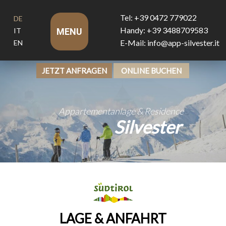
Tel: +39 0472 779022
DE
Handy: +39 3488709583
IT
MENU
E-Mail: info@app-silvester.it
EN
JETZT ANFRAGEN
ONLINE BUCHEN
Appartementanlage & Residence
Silvester
LAGE & ANFAHRT