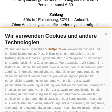
Personen, sonst € 30.-
Zahlung
50% bei Fixbuchung, 50% bei Ankunft.
Ohne Anzahlung ist eine Reservierung nicht möglich.
Sollten schwerwiegende Gründe es verhindern, Ihren
Urlaub zur vereinbarten Zeit zu verbringen, teilen Sie uns
Wir verwenden Cookies und andere
Cont
dies bitte bis spätestens 2 Wochen vor der geplanten
Technologien
Anreise mit. Ihre Anzahlung gilt dann in voller Höhe für
einen neuen gemeinsam vereinbarten Termin. Eine
Wir und andere ausgewählte
5 Drittparteien
verwenden Cookies und
ähnliche Technologien. Diese Hilfsmittel sind unerlässlich, um die
Rückerstattung ist nicht möglich.
Nutzung digitaler Inhalte zu gewährleisten, die Navigation zu verbessern
und, vorbehaltlich Ihrer Zustimmung, zu Werbezwecken. Wir können Ihre
Check-in ab 16.00 bis 20.00 Uhr
Daten zum Beispiel für folgende Zwecke verwenden: speichern von oder
Wünschen Sie eine Anreise vor 16.00 Uhr, beachten und
zugriff auf informationen auf einem endgerät, verwendung reduzierter
vermerken Sie dies bitte schon bei der Buchung, da dann
daten zur auswahl von werbeanzeigen, erstellung von profilen für
das Appartement eine Nacht früher bereitgestellt,
personalisierte werbung, verwendung von profilen zur auswahl
verrechnet und Ihr Empfang vor Ort organisiert werden
personalisierter werbung, erstellung von profilen zur personalisierung von
muss.
inhalten, verwendung von profilen zur auswahl personalisierter inhalte,
messung der werbeleistung, messung der performance von inhalten,
analyse von zielgruppen durch statistiken oder kombinationen von daten
Check-out vor 9.30
aus verschiedenen quellen, entwicklung und verbesserung der angebote,
verwendung reduzierter daten zur auswahl von inhalten, gewährleistung
Tiere
können leider (ausnahmslos) nicht aufgenommen